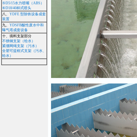
⑤D5/15水力喷嘴（ABS）
⑥D18/40杯式喷头
八、
YDFE 型除铁设备成套
装置
九、
YDSFB酸性废水中和
曝气塔成套设备
十、填料支架部分
不锈钢支架（给水）
紧绷网绳支架（污水）
全塑可提框式支架（污水、
给水）