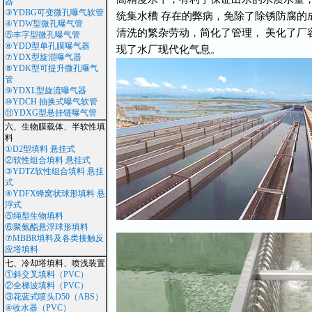
器
③YDBG可变微孔曝气软管
统集水槽 存在的弊病，免除了除锈防腐的
④YDW型微孔曝气管
清洗的繁杂劳动，简化了管理， 美化了厂
⑤丰字型微孔曝气管
⑥YDD型单孔膜曝气器
现了水厂现代化气息。
⑦YDX型旋混曝气器
⑧YDK型可提升微孔曝气
管
⑨YDXL型旋流曝气器
⑩YDCH 抽换式曝气软管
⑪YDXG型悬挂链曝气管
六、生物膜载体、半软性填
料
①D2型填料 悬挂式
②软性组合填料 悬挂式
③YDTZ软性组合填料 悬挂
式
④YDFX蜂窝状球形填料 悬
浮式
⑤绳型生物填料
⑥聚氨酯悬浮球形填料
⑦MBBR填料及各类接触反
应塔填料
七、冷却塔填料、喷浅装置
①斜交叉填料（PVC）
②全梯波填料（PVC）
③花蓝式喷头D50（ABS）
④收水器（PVC）