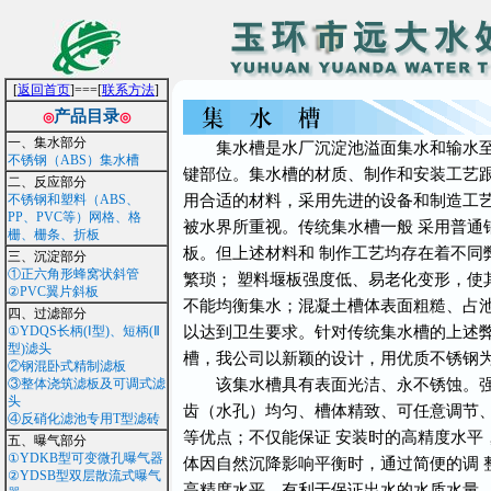
[
返回首页
]===[
联系方法
]
产品目录
◎
◎
一、集水部分
集水槽是水厂沉淀池溢面集水和输水至滤
不锈钢（ABS）集水槽
键部位。集水槽的材质、制作和安装工艺跟
二、反应部分
不锈钢和塑料（ABS、
用合适的材料，采用先进的设备和制造工艺
PP、PVC等）网格、格
被水界所重视。传统集水槽一般 采用普通
栅、栅条、折板
板。但上述材料和 制作工艺均存在着不同
三、沉淀部分
①正六角形蜂窝状斜管
繁琐； 塑料堰板强度低、易老化变形，使
②PVC翼片斜板
不能均衡集水；混凝土槽体表面粗糙、占池
四、过滤部分
①YDQS长柄(Ⅰ型)、短柄(Ⅱ
以达到卫生要求。针对传统集水槽的上述
型)滤头
槽，我公司以新颖的设计，用优质不锈钢
②钢混卧式精制滤板
③整体浇筑滤板及可调式滤
该集水槽具有表面光洁、永不锈蚀。强
头
齿（水孔）均匀、槽体精致、可任意调节
④反硝化滤池专用T型滤砖
等优点；不仅能保证 安装时的高精度水平
五、曝气部分
①YDKB型可变微孔曝气器
体因自然沉降影响平衡时，通过简便的调 
②YDSB型双层散流式曝气
高精度水平，有利于保证出水的水质水量