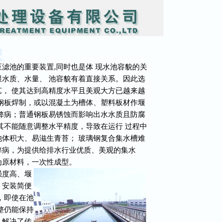
池的重要装置,同时也是体 现水池容貌的关
水质、水量、 池容貌有着直接关系。因此选
， 使其达到高精度水平且美观大方已越来越
钢板焊制，或以混凝土为槽体、塑料板材作堰
弊病；普通钢板易锈蚀而影响出水水质且防腐
其不能随意调整水平精度，导致在运行 过程中
体积大、易滋生青苔； 玻璃钢复合集水槽难
弊病，为提供给排水行业优质、美观的集水
为原材料，一次性成型。
度高、堰
、安装简便
，即使在池
整仍能保持
，解决了传