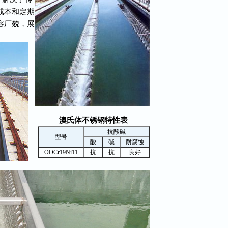
成本和定期
容厂貌，展
澳氏体不锈钢特性表
抗酸碱
型号
酸
碱
耐腐蚀
OOCr19Ni11
抗
抗
良好