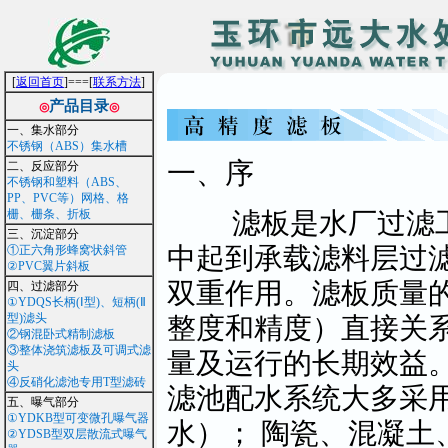
[
返回首页
]===[
联系方法
]
产品目录
◎
◎
一、集水部分
不锈钢（ABS）集水槽
一、序
二、反应部分
不锈钢和塑料（ABS、
PP、PVC等）网格、格
滤板是水厂过滤工
栅、栅条、折板
三、沉淀部分
中起到承载滤料层过
①正六角形蜂窝状斜管
②PVC翼片斜板
双重作用。滤板质量
四、过滤部分
①YDQS长柄(Ⅰ型)、短柄(Ⅱ
型)滤头
整度和精度）直接关
②钢混卧式精制滤板
③整体浇筑滤板及可调式滤
量及运行的长期效益。
头
④反硝化滤池专用T型滤砖
滤池配水系统大多采用
五、曝气部分
①YDKB型可变微孔曝气器
水）； 陶瓷、混凝土
②YDSB型双层散流式曝气