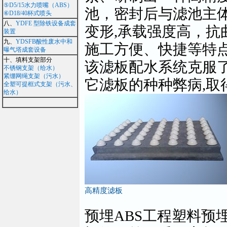
⑤D5/15水力喷嘴（ABS）
池，密封后与滤池主
⑥D18/40杯式喷头
八、
YDFE 型除铁设备成套
变形,承载强度高，抗
装置
九、
YDSFB酸性废水中和
施工方便、快捷等特点
曝气塔成套设备
十、填料支架部分
该滤板配水系统克服
不锈钢支架（给水）
紧绷网绳支架（污水）
它滤板的种种弊病,取
全塑可提框式支架（污水、
给水）
高精度滤板
预埋ABS工程塑料预