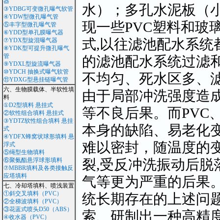
器
水）；多孔水泥板（
③YDBG可变微孔曝气软管
④YDW型微孔曝气管
现一些PVC塑料和玻
⑤丰字型微孔曝气管
⑥YDD型单孔膜曝气器
式,以往滤池配水系统
⑦YDX型旋混曝气器
⑧YDK型可提升微孔曝气
管
的滤池配水系统过滤
⑨YDXL型旋流曝气器
⑩YDCH 抽换式曝气软管
不均匀、死水区多、
⑪YDXG型悬挂链曝气管
六、生物膜载体、半软性填
由于局部冲洗强度造
料
①D2型填料 悬挂式
等不良后果。而PVC
②软性组合填料 悬挂式
③YDTZ软性组合填料 悬挂
本身的缺陷、易老化变
式
④YDFX蜂窝状球形填料 悬
难以密封，随温度的
浮式
⑤绳型生物填料
裂,受反冲洗振动后脱
⑥聚氨酯悬浮球形填料
⑦MBBR填料及各类接触反
应塔填料
气等更为严重的后果
七、冷却塔填料、喷浅装置
①斜交叉填料（PVC）
统长期存在的上述问题
②全梯波填料（PVC）
③花蓝式喷头D50（ABS）
索、研制出一种高精度
④收水器（PVC）