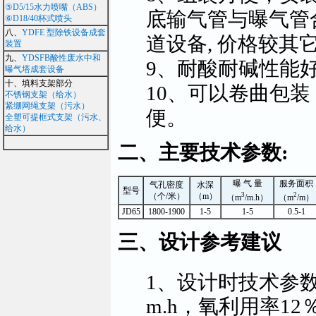
⑤D5/15水力喷嘴（ABS）
底输气管与曝气管
⑥D18/40杯式喷头
八、
YDFE 型除铁设备成套
道设备, 价格较其
装置
九、
YDSFB酸性废水中和
9、耐酸耐碱性能
曝气塔成套设备
十、填料支架部分
10、可以卷曲包
不锈钢支架（给水）
紧绷网绳支架（污水）
便。
全塑可提框式支架（污水、
给水）
二、主要技术参数:
曝 气 量
服务面积
气孔密度
水深
型号
（个/米）
（m）
3
2
（m
/m.h）
（m
/m）
JD65
1800-1900
1-5
1-5
0.5-1
三、设计参考建议
1、设计时技术参
m.h，氧利用率12