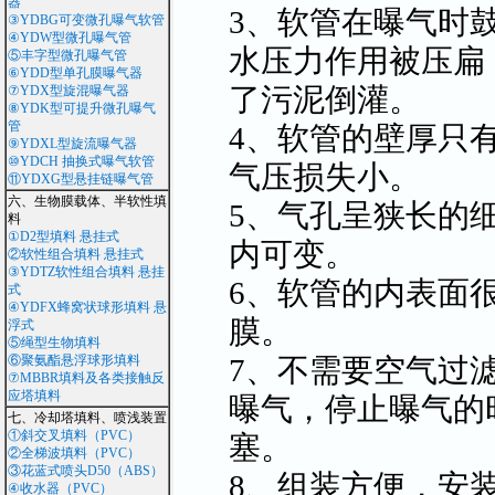
器
3、软管在曝气时
③YDBG可变微孔曝气软管
④YDW型微孔曝气管
水压力作用被压扁
⑤丰字型微孔曝气管
⑥YDD型单孔膜曝气器
了污泥倒灌。
⑦YDX型旋混曝气器
⑧YDK型可提升微孔曝气
管
4、软管的壁厚只
⑨YDXL型旋流曝气器
⑩YDCH 抽换式曝气软管
气压损失小。
⑪YDXG型悬挂链曝气管
六、生物膜载体、半软性填
5、气孔呈狭长的
料
①D2型填料 悬挂式
内可变。
②软性组合填料 悬挂式
③YDTZ软性组合填料 悬挂
6、软管的内表面
式
④YDFX蜂窝状球形填料 悬
膜。
浮式
⑤绳型生物填料
7、不需要空气过
⑥聚氨酯悬浮球形填料
⑦MBBR填料及各类接触反
应塔填料
曝气，停止曝气的
七、冷却塔填料、喷浅装置
①斜交叉填料（PVC）
塞。
②全梯波填料（PVC）
③花蓝式喷头D50（ABS）
8、组装方便，安
④收水器（PVC）