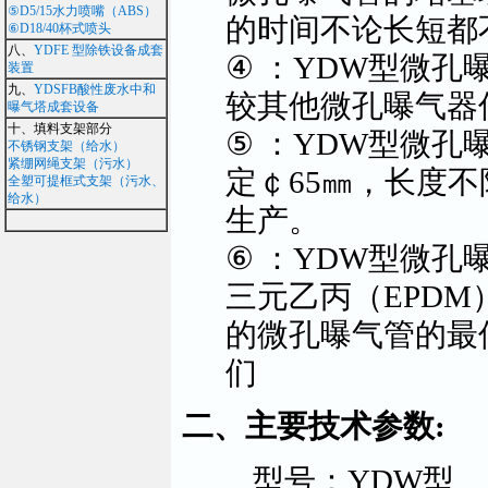
⑤D5/15水力喷嘴（ABS）
的时间不论长短都
⑥D18/40杯式喷头
八、
YDFE 型除铁设备成套
④ ：YDW型微孔
装置
九、
YDSFB酸性废水中和
较其他微孔曝气器
曝气塔成套设备
十、填料支架部分
⑤ ：YDW型微孔
不锈钢支架（给水）
紧绷网绳支架（污水）
定￠65㎜，长度
全塑可提框式支架（污水、
给水）
生产。
⑥ ：YDW型微孔
三元乙丙（EPD
的微孔曝气管的最
们
二、主要技术参数:
型号：YDW型