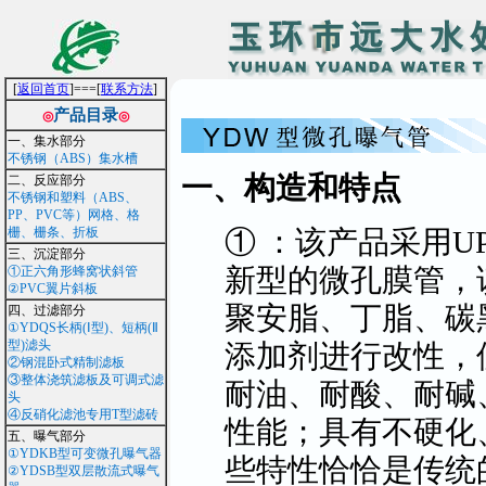
[
返回首页
]===[
联系方法
]
产品目录
◎
◎
一、集水部分
不锈钢（ABS）集水槽
一、构造和特点
二、反应部分
不锈钢和塑料（ABS、
PP、PVC等）网格、格
① ：该产品采用U
栅、栅条、折板
三、沉淀部分
新型的微孔膜管，
①正六角形蜂窝状斜管
②PVC翼片斜板
聚安脂、丁脂、碳
四、过滤部分
①YDQS长柄(Ⅰ型)、短柄(Ⅱ
型)滤头
添加剂进行改性，
②钢混卧式精制滤板
③整体浇筑滤板及可调式滤
耐油、耐酸、耐碱
头
④反硝化滤池专用T型滤砖
性能；具有不硬化
五、曝气部分
①YDKB型可变微孔曝气器
些特性恰恰是传统
②YDSB型双层散流式曝气