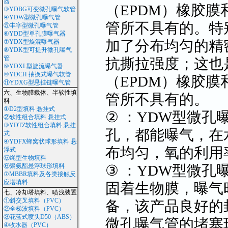
器
（EPDM）橡胶
③YDBG可变微孔曝气软管
④YDW型微孔曝气管
管所不具有的。特
⑤丰字型微孔曝气管
⑥YDD型单孔膜曝气器
加了分布均匀的精
⑦YDX型旋混曝气器
⑧YDK型可提升微孔曝气
管
抗撕拉强度；这也
⑨YDXL型旋流曝气器
⑩YDCH 抽换式曝气软管
（EPDM）橡胶
⑪YDXG型悬挂链曝气管
六、生物膜载体、半软性填
管所不具有的。
料
①D2型填料 悬挂式
② ：YDW型微孔
②软性组合填料 悬挂式
③YDTZ软性组合填料 悬挂
孔，都能曝气，在
式
④YDFX蜂窝状球形填料 悬
布均匀，氧的利用
浮式
⑤绳型生物填料
③ ：YDW型微孔
⑥聚氨酯悬浮球形填料
⑦MBBR填料及各类接触反
应塔填料
固着生物膜，曝气
七、冷却塔填料、喷浅装置
①斜交叉填料（PVC）
备，该产品良好的
②全梯波填料（PVC）
③花蓝式喷头D50（ABS）
微孔曝气管的堵塞
④收水器（PVC）