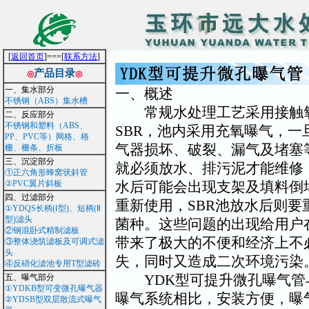
[
返回首页
]===[
联系方法
]
产品目录
◎
◎
一、集水部分
一、概述
不锈钢（ABS）集水槽
常规水处理工艺采用接触
二、反应部分
不锈钢和塑料（ABS、
SBR，池内采用充氧曝气，一
PP、PVC等）网格、格
气器损坏、破裂、漏气及堵塞
栅、栅条、折板
三、沉淀部分
就必须放水、排污泥才能维修
①正六角形蜂窝状斜管
②PVC翼片斜板
水后可能会出现支架及填料倒
四、过滤部分
重新使用，SBR池放水后则要
①YDQS长柄(Ⅰ型)、短柄(Ⅱ
型)滤头
菌种。这些问题的出现给用户
②钢混卧式精制滤板
带来了极大的不便和经济上不
③整体浇筑滤板及可调式滤
头
失，同时又造成二次环境污染
④反硝化滤池专用T型滤砖
YDK型可提升微孔曝气管
五、曝气部分
①YDKB型可变微孔曝气器
曝气系统相比，安装方便，曝
②YDSB型双层散流式曝气