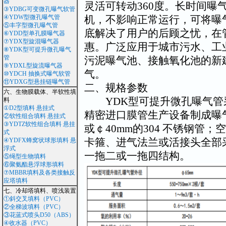
器
灵活可转动360度。长时间曝
③YDBG可变微孔曝气软管
④YDW型微孔曝气管
机，不影响正常运行，可将曝
⑤丰字型微孔曝气管
底解决了用户的后顾之忧，在
⑥YDD型单孔膜曝气器
⑦YDX型旋混曝气器
惠。广泛应用于城市污水、工
⑧YDK型可提升微孔曝气
管
污泥曝气池、接触氧化池的新
⑨YDXL型旋流曝气器
气。
⑩YDCH 抽换式曝气软管
⑪YDXG型悬挂链曝气管
二、规格参数
六、生物膜载体、半软性填
YDK型可提升微孔曝气管
料
①D2型填料 悬挂式
精密进口膜管生产设备制成曝气
②软性组合填料 悬挂式
③YDTZ软性组合填料 悬挂
或￠40mm的304 不锈钢管；
式
卡箍、进气法兰或活接头全部
④YDFX蜂窝状球形填料 悬
浮式
一拖二或一拖四结构。
⑤绳型生物填料
⑥聚氨酯悬浮球形填料
⑦MBBR填料及各类接触反
应塔填料
七、冷却塔填料、喷浅装置
①斜交叉填料（PVC）
②全梯波填料（PVC）
③花蓝式喷头D50（ABS）
④收水器（PVC）