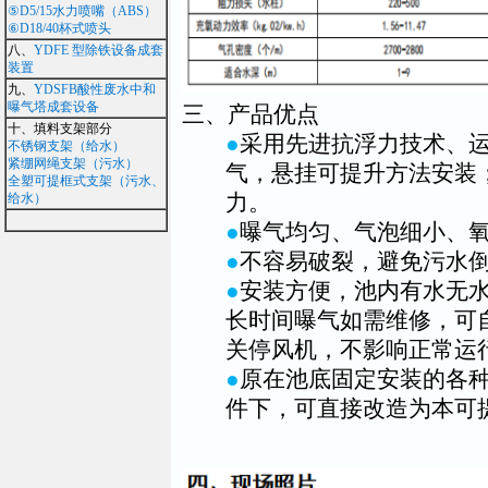
⑤D5/15水力喷嘴（ABS）
⑥D18/40杯式喷头
八、
YDFE 型除铁设备成套
装置
九、
YDSFB酸性废水中和
曝气塔成套设备
三、产品优点
十、填料支架部分
●
采用先进抗浮力技术、
不锈钢支架（给水）
紧绷网绳支架（污水）
气，悬挂可提升方法安装
全塑可提框式支架（污水、
力。
给水）
●
曝气均匀、气泡细小、
●
不容易破裂，避免污水
●
安装方便，池内有水无
长时间曝气如需维修，可
关停风机，不影响正常运
●
原在池底固定安装的各
件下，可直接改造为本可