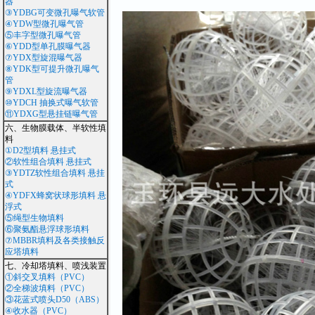
器
③YDBG可变微孔曝气软管
④YDW型微孔曝气管
⑤丰字型微孔曝气管
⑥YDD型单孔膜曝气器
⑦YDX型旋混曝气器
⑧YDK型可提升微孔曝气
管
⑨YDXL型旋流曝气器
⑩YDCH 抽换式曝气软管
⑪YDXG型悬挂链曝气管
六、生物膜载体、半软性填
料
①D2型填料 悬挂式
②软性组合填料 悬挂式
③YDTZ软性组合填料 悬挂
式
④YDFX蜂窝状球形填料 悬
浮式
⑤绳型生物填料
⑥聚氨酯悬浮球形填料
⑦MBBR填料及各类接触反
应塔填料
七、冷却塔填料、喷浅装置
①斜交叉填料（PVC）
②全梯波填料（PVC）
③花蓝式喷头D50（ABS）
④收水器（PVC）