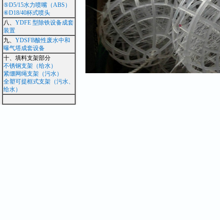
⑤D5/15水力喷嘴（ABS）
⑥D18/40杯式喷头
八、
YDFE 型除铁设备成套
装置
九、
YDSFB酸性废水中和
曝气塔成套设备
十、填料支架部分
不锈钢支架（给水）
紧绷网绳支架（污水）
全塑可提框式支架（污水、
给水）