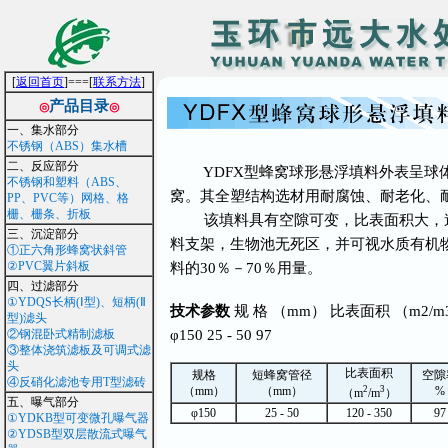
[
返回首页
]===[
联系方法
]
产品目录
◎
◎
一、集水部分
不锈钢（ABS）集水槽
二、反应部分
YDFX型蜂窝球形悬浮填料外表呈球体
不锈钢和塑料（ABS、
窝。其全塑结构选材用耐腐蚀、耐老化、
PP、PVC等）网格、格
栅、栅条、折板
该填料具有空隙可变，比表面积大，造
三、沉淀部分
料支架，生物池无死区，并可视水质有机
①正六角形蜂窝状斜管
②PVC翼片斜板
料的30％－70％用量。
四、过滤部分
①YDQS长柄(Ⅰ型)、短柄(Ⅱ
技术参数
规 格 （mm） 比表面积 （m2/m
型)滤头
②钢混卧式精制滤板
φ150 25 - 50 97
③整体浇筑滤板及可调式滤
头
比表面积
规格
短蜂窝管径
空隙
④反硝化滤池专用T型滤砖
（mm）
（mm）
2
3
%
（m
/m
）
五、曝气部分
φ150
25 - 50
120 - 350
97
①YDKB型可变微孔曝气器
②YDSB型双层散流式曝气