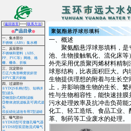
[
返回首页
]===[
联系方法
]
产品目录
◎
◎
一、集水部分
一、概述
不锈钢（ABS）集水槽
聚氨酯悬浮球形填料，是专
二、反应部分
不锈钢和塑料（ABS、
池、生物接触氧化、流化床等
PP、PVC等）网格、格
外壳采用优质聚丙烯材料精制
栅、栅条、折板
三、沉淀部分
球形结构，比表面积巨大。内
①正六角形蜂窝状斜管
②PVC翼片斜板
生物提供理想的附着与生长空
四、过滤部分
上，并影响微生物的生长、繁
①YDQS长柄(Ⅰ型)、短柄(Ⅱ
型)滤头
性与生物相容性，能快速挂膜
②钢混卧式精制滤板
污水处理效率及抗冲击负荷能
③整体浇筑滤板及可调式滤
头
化工、轻工造纸、食品工业、
④反硝化滤池专用T型滤砖
革、制药等工业废水的处理。
五、曝气部分
①YDKB型可变微孔曝气器
②YDSB型双层散流式曝气