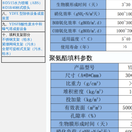
⑤D5/15水力喷嘴（ABS）
⑥D18/40杯式喷头
八、
YDFE 型除铁设备成套
装置
九、
YDSFB酸性废水中和
曝气塔成套设备
十、填料支架部分
不锈钢支架（给水）
紧绷网绳支架（污水）
全塑可提框式支架（污水、
给水）
聚氨酯填料参数