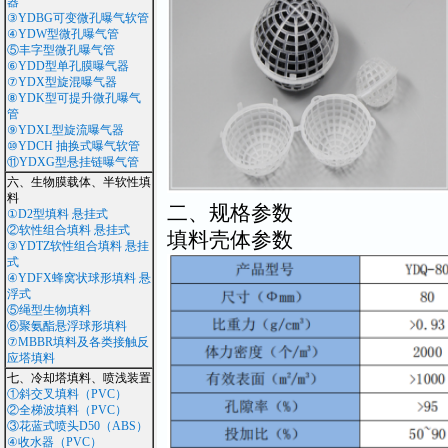
器
③YDBG可变微孔曝气软管
④YDW型微孔曝气管
⑤丰字型微孔曝气管
⑥YDD型单孔膜曝气器
⑦YDX型旋混曝气器
⑧YDK型可提升微孔曝气
管
⑨YDXL型旋流曝气器
⑩YDCH 抽换式曝气软管
⑪YDXG型悬挂链曝气管
六、生物膜载体、半软性填
料
二、规格参数
①D2型填料 悬挂式
②软性组合填料 悬挂式
填料壳体参数
③YDTZ软性组合填料 悬挂
式
④YDFX蜂窝状球形填料 悬
浮式
⑤绳型生物填料
⑥聚氨酯悬浮球形填料
⑦MBBR填料及各类接触反
应塔填料
七、冷却塔填料、喷浅装置
①斜交叉填料（PVC）
②全梯波填料（PVC）
③花蓝式喷头D50（ABS）
④收水器（PVC）