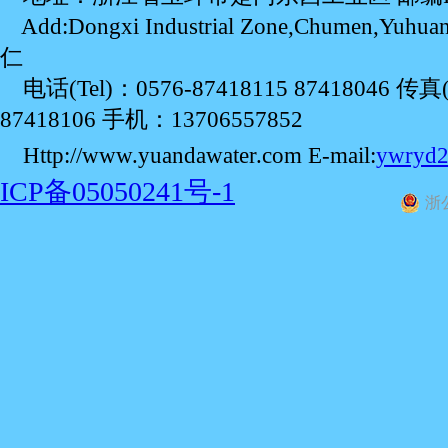
Add:Dongxi Industrial Zone,Chumen,Yu
仁
电话(Tel)：0576-87418115 87418046 传真(
87418106 手机：13706557852
Http://www.yuandawater.com E-mail:
ywryd
ICP备05050241号-1
浙公